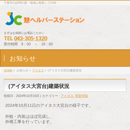
千葉市の訪問介護・地域に根差して24年
まずはお気軽にお電話ください
TEL
043-305-1320
受付時間 9：00 ～ 18：00
お知らせ
HOME
»
お知らせ »
アイタス
»
(アイタス大宮台)建築状況
(アイタス大宮台)建築状況
投稿日 : 2024年10月15日 | カテゴリー :
アイタス
,
更新情報
2024年10月11日のアイタス大宮台の様子です。
外観・内装はほぼ完成し、
外構工事を行っています。